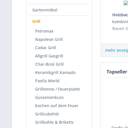
Gartenmöbel
Holzba
Grill
kombini
Bauen Si
Petromax
Napoleon Grill
Pizz
Cadac Grill
mehr anzei
Einen k
Allgrill Gasgrill
Rand be
Char-Broil Grill
Flammku
Topseller
Keramikgrill Kamado
Holzbef
Paella World
Grilltonne / Feuerplatte
Gusseisenkuss
bereit. 
Kochen auf dem Feuer
bilden.
Grillzubehör
Der Piz
Grillkohle & Briketts
Innenbe
Firefix 