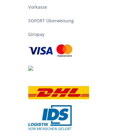
2 bis 4 750-g-Brote. Etliches Zubehör wie
Vorkasse
Mit dem Vulcano Premium und dem Vulcano 3
n Backraum hochklappen. Die Grillfläche
SOFORT Überweisung
Giropay
ebereich (rechts), Ablage (links) und
der
Santa Fe
von
Tepro
etwas für Sie!
eben. Gestartet wird er durch eine elektrische
Fe ermöglicht eine gleichmäßige
speichernder
Pizzastein aus Cordierit
. Zwei
ie Ihre Pizza backen, können Sie Steak, Fisch
n die Backtemperatur an. Der Backverlauf