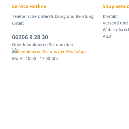
Lenkroll
Service Hotline
Shop Servi
Backsch
erwerbe
Telefonische Unterstützung und Beratung
Kontakt
befindet
Versand und
unter:
Widerrufsrec
06206 9 28 30
AGB
Oder kontaktieren Sie uns über:
Mo-Fr, 10:00 - 17:00 Uhr
Gas-P
Möchten
Der aus
Zündung
Tempera
zusätzl
oder Ge
lässt si