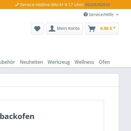
Service-Hotline (Mo-Fr 9-17 Uhr):
06206/92830
Service/Hilfe
Mein Konto
0,00 € *
ubehör
Neuheiten
Werkzeug
Wellness
Ofen
zbackofen