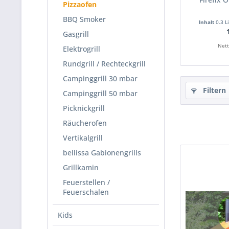
Pizzaofen
Zubehör
BBQ Smoker
Holzauf
Inhalt
0.3 L
Gasgrill
Nett
Elektrogrill
Von
bu
Rundgrill / Rechteckgrill
einer r
Campinggrill 30 mbar
Aschefac
Filtern
Campinggrill 50 mbar
Stahl. 
Picknickgrill
Sind Si
Räucherofen
an! Die
Vertikalgrill
und kan
bellissa Gabionengrills
Grillkamin
Feuerstellen /
Feuerschalen
Der Piz
Backkam
Kids
gut iso