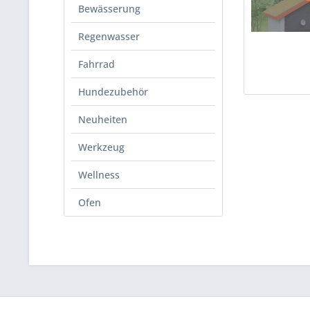
müssen.
Bewässerung
gratis d
Regenwasser
DaDa 
Fahrrad
verse
Hundezubehör
Außen
hinau
Neuheiten
wird 
Werkzeug
Wellness
Ofen
Von uns
Vulcano
Der
dop
eine 2 