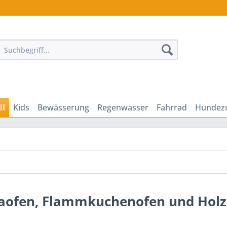
ll
Kids
Bewässerung
Regenwasser
Fahrrad
Hundez
zaofen, Flammkuchenofen und Hol