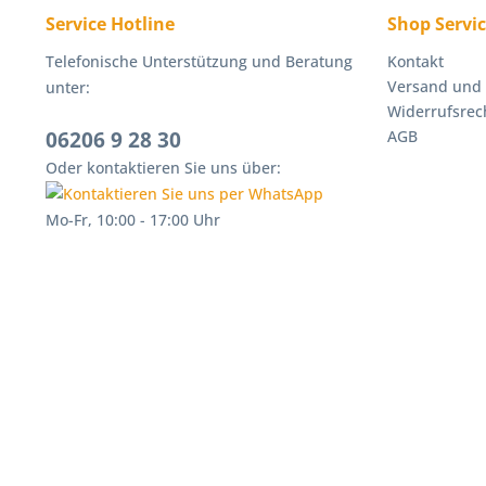
Möchten
Service Hotline
Shop Servi
auch un
Telefonische Unterstützung und Beratung
Kontakt
Versand und
unter:
Campi
Widerrufsrec
06206 9 28 30
AGB
Gasgril
Oder kontaktieren Sie uns über:
können 
benötig
Mo-Fr, 10:00 - 17:00 Uhr
Gasbehä
Gewinde
Kompakt
aus Cam
Kof
Das Auß
Im Inne