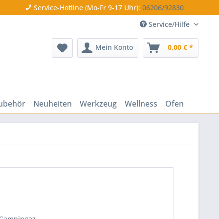
Service-Hotline (Mo-Fr 9-17 Uhr):
06206/92830
Service/Hilfe
Mein Konto
0,00 € *
ubehör
Neuheiten
Werkzeug
Wellness
Ofen