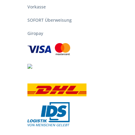
nn finden Sie diese Grills sowohl hier als
Vorkasse
SOFORT Überweisung
Giropay
durch elektrische Ladung entzündet. Sie
ung
. Mobile Gasgrills mit elektrischer Zündung
onieren ohne Akku oder Batterien. Als
habenden
Gaskartuschen
, wie zum Beispiel die
em als
Koffergrill
von
Campingaz
oder als
Mix
 Garraum und Rotisserie: motorbetriebenem
n Gampingaz
chließen und öffnen, wenn Sie ihn benötigen.
rf zusammenstecken. Die hier angebotenen