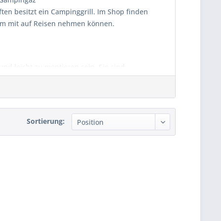
ften besitzt ein Campinggrill. Im Shop finden
equem mit auf Reisen nehmen können.
und leicht zu montieren sein. Sie sind
hnell sind sie aufgebaut und bereit für
Sortierung:
m
Klappgrill
von Tepro und Modelle aus der
o
lappt. Stellen Sie den Grill auf, klappen Sie
m ausgeklappten Zustand wird die Grillfläche
einen
verchromten Grillrost
. Die Grillfläche ist