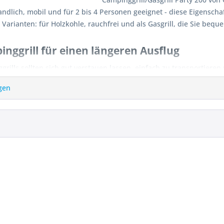
andlich, mobil und für 2 bis 4 Personen geeignet - diese Eigenscha
e Varianten: für Holzkohle, rauchfrei und als Gasgrill, die Sie b
nggrill für einen längeren Ausflug
rills sollten sich gut verstauen lassen, einfach zu transportieren 
 und handlich und passen schnell in die nächste Tasche. Ebenso sc
gen
le oder Gas.
hlegrill
 Holzkohlegrills haben Sie unter anderem die Wahl zwischen eine
o
-Reihe von Landmann.
Klappgrill Banning von Tepr
ppgrill wird einem Klappstuhl ähnlich auseinander und zusammengek
tell auseinander und und die beiden Seiten der Feuerwanne auf. I
. Der Klappgrill von
Tepro
besitzt eine lackierte Feuerwanne und 