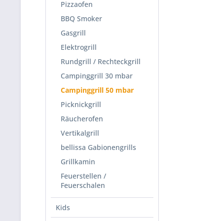
Pizzaofen
rechteck
Holzkoh
BBQ Smoker
abkühle
Gasgrill
geworde
Elektrogrill
Rundgrill / Rechteckgrill
Campinggrill 30 mbar
PortaGo
Campinggrill 50 mbar
Der
Win
Picknickgrill
können.
Räucherofen
keine Ei
Vertikalgrill
bellissa Gabionengrills
Rauchfr
Grillkamin
Neben d
Feuerstellen /
Grills s
Feuerschalen
sichert
Grills f
Kids
Fett- u