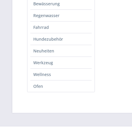
Edelsta
Bewässerung
Regenwasser
Gut 
Fahrrad
Von Feu
Hundezubehör
zwische
Neuheiten
Zwei we
Werkzeug
den
Kar
Wellness
Rauchf
Ofen
Ohne Lü
Feuersch
zu schüt
entspr
die Flü
Edelsta