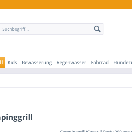
ll
Kids
Bewässerung
Regenwasser
Fahrrad
Hundez
pinggrill