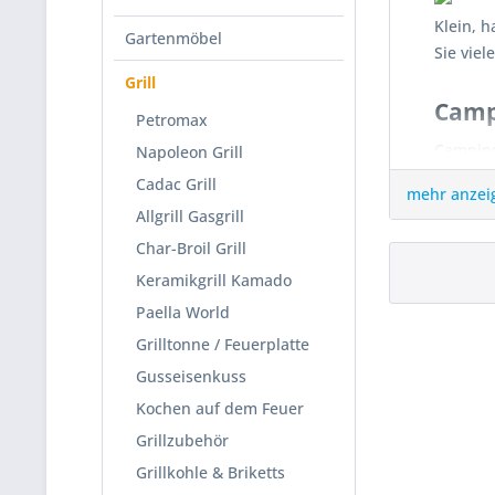
Klein, h
Gartenmöbel
Sie viel
Grill
Campi
Petromax
Campingg
Napoleon Grill
kompakt
Cadac Grill
mehr anzei
Holzkoh
Allgrill Gasgrill
Char-Broil Grill
Holzko
Keramikgrill Kamado
Bei den
Paella World
PortaG
Grilltonne / Feuerplatte
Gusseisenkuss
Kochen auf dem Feuer
Der Kla
Grillzubehör
das Ges
Grillkohle & Briketts
sichtbar