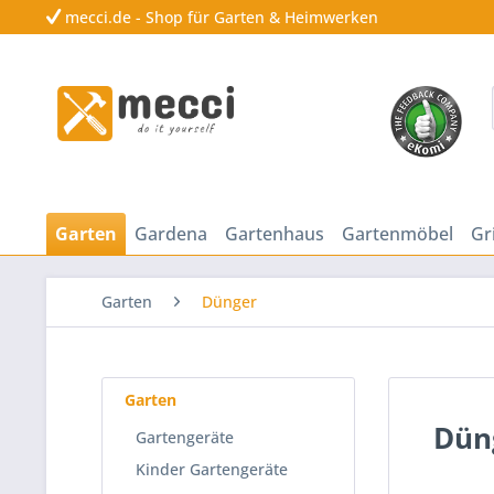
mecci.de - Shop für Garten & Heimwerken
Garten
Gardena
Gartenhaus
Gartenmöbel
Gri
Garten
Dünger
Garten
Dün
Gartengeräte
Kinder Gartengeräte