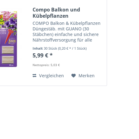
Compo Balkon und
Kübelpflanzen
Düngestäbchen...
COMPO Balkon & Kübelpflanzen
Düngestäb. mit GUANO (30
Stäbchen) einfache und sichere
Nährstoffversorgung für alle
Balkon- und Kübelpflanzen, auch
Inhalt
30 Stück
(0,20 € * / 1 Stück)
z.B. für Datura und
5,99 € *
Zitruspflanzen alle
lebenswichtigen Haupt- und
Nettopreis: 5,03 €
Spurennährstoffe in...
Vergleichen
Merken