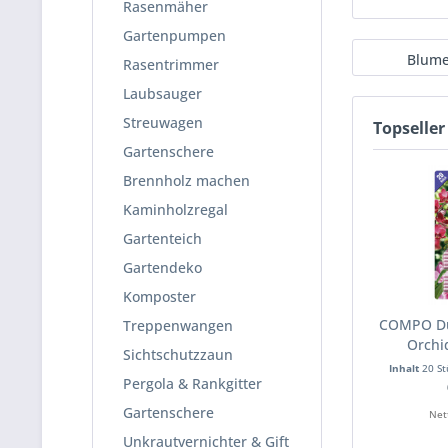
Rasenmäher
Gartenpumpen
Blum
Rasentrimmer
Laubsauger
Streuwagen
Topseller
Gartenschere
Brennholz machen
Kaminholzregal
Gartenteich
Gartendeko
Komposter
COMPO Dü
Treppenwangen
Orchi
Sichtschutzzaun
Inhalt
20 S
Pergola & Rankgitter
Gartenschere
Net
Unkrautvernichter & Gift