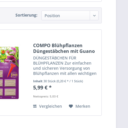
Sortierung:
COMPO Blühpflanzen
Düngestäbchen mit Guano
30...
DÜNGESTÄBCHEN FÜR
BLÜHPFLANZEN Zur einfachen
und sicheren Versorgung von
Blühpflanzen mit allen wichtigen
Haupt- und Spurennährstoffen
Inhalt
30 Stück
(0,20 € * / 1 Stück)
und dem einzigartigen COMPO
5,99 € *
Guano Naturdünger. Mit 3
Monaten Langzeitwirkung für
Nettopreis: 5,03 €
eine üppige,...
Vergleichen
Merken