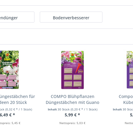
endünger
Bodenverbesserer
ngestäbchen für
COMPO Blühpflanzen
Compo 
deen 20 Stück
Düngestäbchen mit Guano
Kübe
30...
Dünge
tück
(0,32 € * / 1 Stück)
Inhalt
30 Stück
(0,20 € * / 1 Stück)
Inhalt
30 Stü
6,49 € *
5,99 € *
5
topreis: 5,45 €
Nettopreis: 5,03 €
Netto