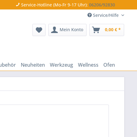
Service-Hotline (Mo-Fr 9-17 Uhr):
06206/92830
Service/Hilfe
Mein Konto
0,00 € *
ubehör
Neuheiten
Werkzeug
Wellness
Ofen