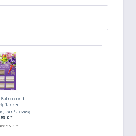
Balkon und
lpflanzen
stäbchen...
ck
(0,20 € * / 1 Stück)
,99 € *
preis: 5,03 €