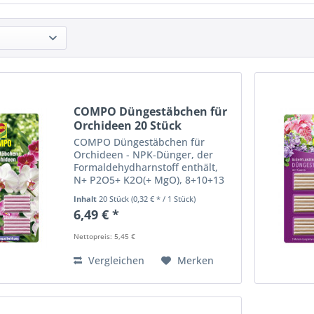
COMPO Düngestäbchen für
Orchideen 20 Stück
COMPO Düngestäbchen für
Orchideen - NPK-Dünger, der
Formaldehydharnstoff enthält,
N+ P2O5+ K2O(+ MgO), 8+10+13
(+3) mit Spurennährstoffen milde
Inhalt
20 Stück
(0,32 € * / 1 Stück)
Nährstoffversorgung für
6,49 € *
prächtige Orchideen 3 Monate
Langzeitwirkung Einfache und
Nettopreis: 5,45 €
sichere...
Vergleichen
Merken