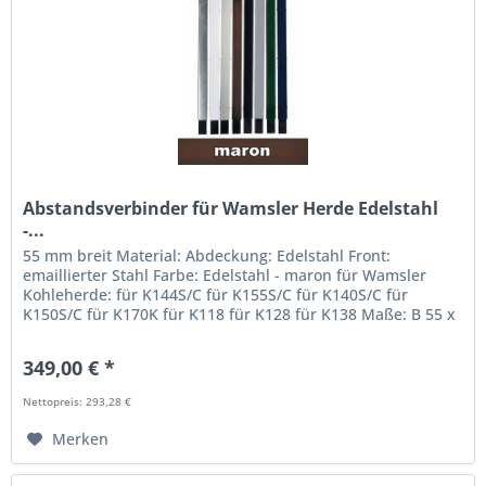
Abstandsverbinder für Wamsler Herde Edelstahl
-...
55 mm breit Material: Abdeckung: Edelstahl Front:
emaillierter Stahl Farbe: Edelstahl - maron für Wamsler
Kohleherde: für K144S/C für K155S/C für K140S/C für
K150S/C für K170K für K118 für K128 für K138 Maße: B 55 x
T 600 x H 850-900 mm...
349,00 € *
Nettopreis: 293,28 €
Merken