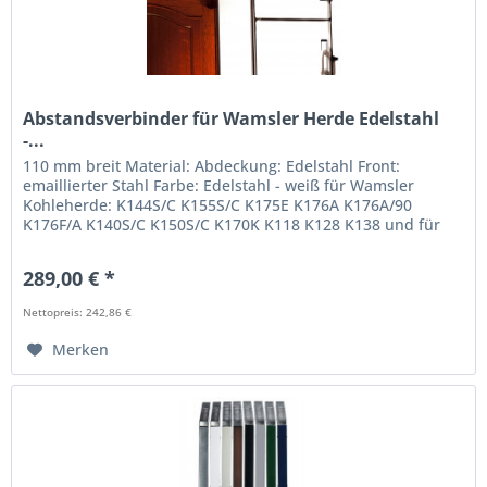
Abstandsverbinder für Wamsler Herde Edelstahl
-...
110 mm breit Material: Abdeckung: Edelstahl Front:
emaillierter Stahl Farbe: Edelstahl - weiß für Wamsler
Kohleherde: K144S/C K155S/C K175E K176A K176A/90
K176F/A K140S/C K150S/C K170K K118 K128 K138 und für
alle Creative-Line Modelle...
289,00 € *
Nettopreis: 242,86 €
Merken