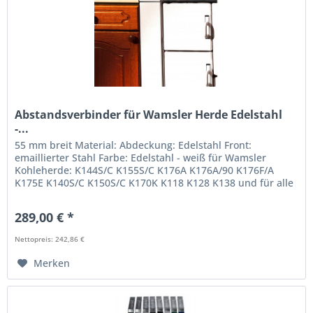
Abstandsverbinder für Wamsler Herde Edelstahl
-...
55 mm breit Material: Abdeckung: Edelstahl Front:
emaillierter Stahl Farbe: Edelstahl - weiß für Wamsler
Kohleherde: K144S/C K155S/C K176A K176A/90 K176F/A
K175E K140S/C K150S/C K170K K118 K128 K138 und für alle
Creative-Line Modelle...
289,00 € *
Nettopreis: 242,86 €
Merken