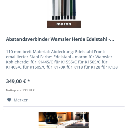
Abstandsverbinder Wamsler Herde Edelstahl -...
110 mm breit Material: Abdeckung: Edelstahl Front:
emaillierter Stahl Farbe: Edelstahl - maron für Wamsler
Kohleherde: für K144S/C für K155S/C für K150S/C für
K140S/C für K150S/C für K170K für K118 für K128 für K138
Maße: B 110 x T 600 x...
349,00 € *
Nettopreis: 293,28 €
Merken