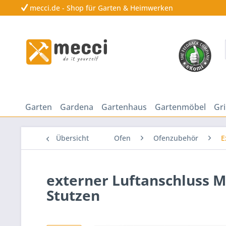
mecci.de - Shop für Garten & Heimwerken
Garten
Gardena
Gartenhaus
Gartenmöbel
Gri
Übersicht
Ofen
Ofenzubehör
E
externer Luftanschluss 
Stutzen