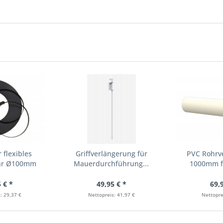
 flexibles
Griffverlängerung für
PVC Rohrv
ohr Ø100mm
Mauerdurchführung...
1000mm fü
warz
 € *
49,95 € *
69,
: 29,37 €
Nettopreis: 41,97 €
Nettopre