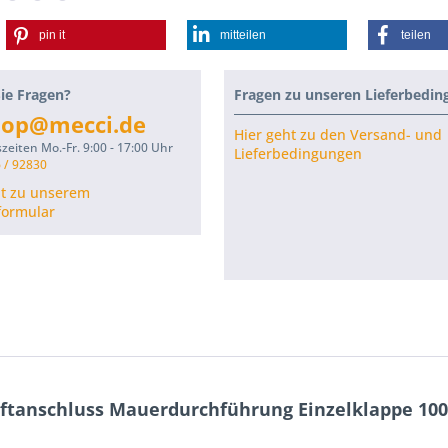
pin it
mitteilen
teilen
ie Fragen?
Fragen zu unseren Lieferbedi
hop@mecci.de
Hier geht zu den Versand- und
zeiten Mo.-Fr. 9:00 - 17:00 Uhr
Lieferbedingungen
 / 92830
ht zu unserem
formular
uftanschluss Mauerdurchführung Einzelklappe 1