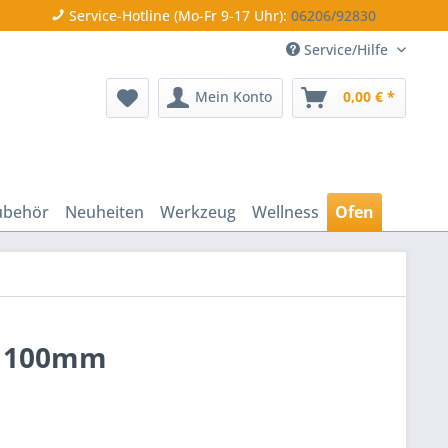
Service-Hotline (Mo-Fr 9-17 Uhr):
06206/92830
Service/Hilfe
Mein Konto
0,00 € *
ubehör
Neuheiten
Werkzeug
Wellness
Ofen
e 100mm