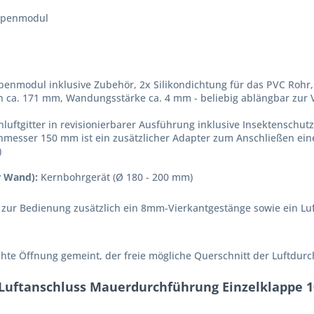
appenmodul
ppenmodul inklusive Zubehör, 2x Silikondichtung für das PVC Rohr, 
 ca. 171 mm, Wandungsstärke ca. 4 mm - beliebig ablängbar zur 
luftgitter in revisionierbarer Ausführung inklusive Insektenschutz
messer 150 mm ist ein zusätzlicher Adapter zum Anschließen eine
)
r Wand):
Kernbohrgerät (Ø 180 - 200 mm)
ur Bedienung zusätzlich ein 8mm-Vierkantgestänge sowie ein Luft
 lichte Öffnung gemeint, der freie mögliche Querschnitt der Luftdu
 Luftanschluss Mauerdurchführung Einzelklappe