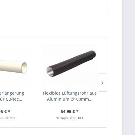
erlängerung
Flexibles Lüftungsrohr aus
Flexibles L
r CB-tec...
Aluminium Ø100mm...
Aluminium
95 € *
54,95 € *
54
is: 58,78 €
Nettopreis: 46,18 €
Nettopr