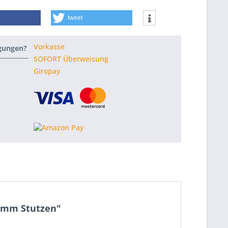
tweet
Vorkasse
ngungen?
SOFORT Überweisung
Giropay
00mm Stutzen"