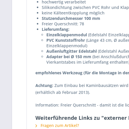
hochwertig verarbeitet
Silikondichtung zwischen PVC Rohr und Kl
keine Kälteentkopplung möglich
Stutzendurchmesser 100 mm
Freier Querschnitt: 78
Lieferumfang:
Einzelklappenmodul
(Edelstahl Einzelkla
PVC Kunststoffrohr
(Länge 43 cm, Ø außen
Einzelklappenmodul)
Außenluftgitter Edelstahl
(Edelstahl Außen
Adapter bei Ø 150 mm
(bei Anschlußdurch
Vierkantstabes im Lieferumfang enthalten
empfohlenes Werkzeug (für die Montage in de
Achtung:
Zum Einbau bei Kaminbausätzen wird z
(erhältlich ab Februar 2013).
Information: Freier Querschnitt - damit ist die
Weiterführende Links zu "externer
Fragen zum Artikel?