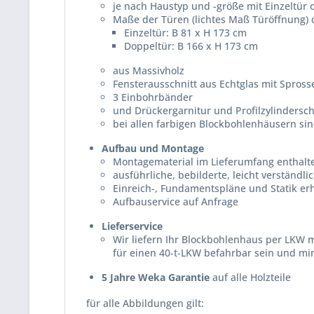
je nach Haustyp und -größe mit Einzeltür 
Maße der Türen (lichtes Maß Türöffnung) c
Einzeltür: B 81 x H 173 cm
Doppeltür: B 166 x H 173 cm
aus Massivholz
Fensterausschnitt aus Echtglas mit Spross
3 Einbohrbänder
und Drückergarnitur und Profilzylindersch
bei allen farbigen Blockbohlenhäusern si
Aufbau und Montage
Montagematerial im Lieferumfang enthalt
ausführliche, bebilderte, leicht verständl
Einreich-, Fundamentspläne und Statik erh
Aufbauservice auf Anfrage
Lieferservice
Wir liefern Ihr Blockbohlenhaus per LKW 
für einen 40-t-LKW befahrbar sein und min
5 Jahre Weka Garantie
auf alle Holzteile
f
ür alle Abbildungen gilt: