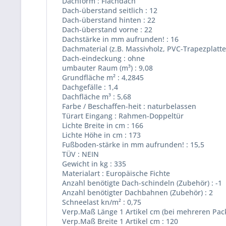
Dachform : Flachdach
Dach-überstand seitlich : 12
Dach-überstand hinten : 22
Dach-überstand vorne : 22
Dachstärke in mm aufrunden! : 16
Dachmaterial (z.B. Massivholz, PVC-Trapezplatten
Dach-eindeckung : ohne
umbauter Raum (m³) : 9,08
Grundfläche m² : 4,2845
Dachgefälle : 1,4
Dachfläche m³ : 5,68
Farbe / Beschaffen-heit : naturbelassen
Türart Eingang : Rahmen-Doppeltür
Lichte Breite in cm : 166
Lichte Höhe in cm : 173
Fußboden-stärke in mm aufrunden! : 15,5
TÜV : NEIN
Gewicht in kg : 335
Materialart : Europäische Fichte
Anzahl benötigte Dach-schindeln (Zubehör) : -1
Anzahl benötigter Dachbahnen (Zubehör) : 2
Schneelast kn/m² : 0,75
Verp.Maß Länge 1 Artikel cm (bei mehreren Pac
Verp.Maß Breite 1 Artikel cm : 120