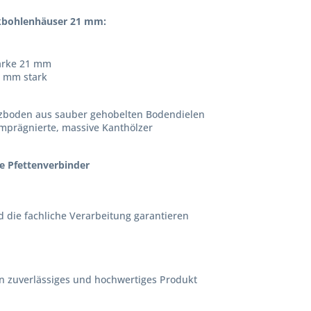
kbohlenhäuser 21 mm:
tärke 21 mm
6 mm stark
lzboden aus sauber gehobelten Bodendielen
mprägnierte, massive Kanthölzer
he Pfettenverbinder
 die fachliche Verarbeitung garantieren
in zuverlässiges und hochwertiges Produkt