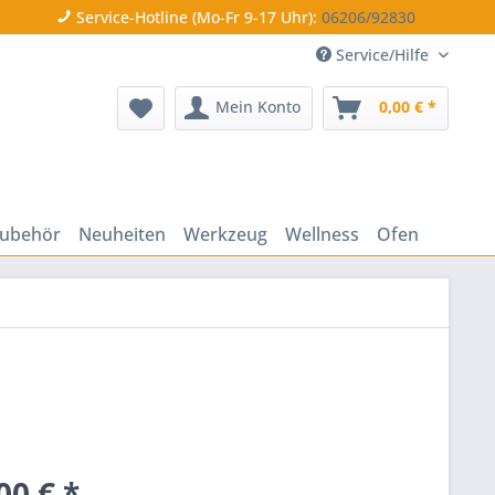
Service-Hotline (Mo-Fr 9-17 Uhr):
06206/92830
Service/Hilfe
Mein Konto
0,00 € *
ubehör
Neuheiten
Werkzeug
Wellness
Ofen
00 € *