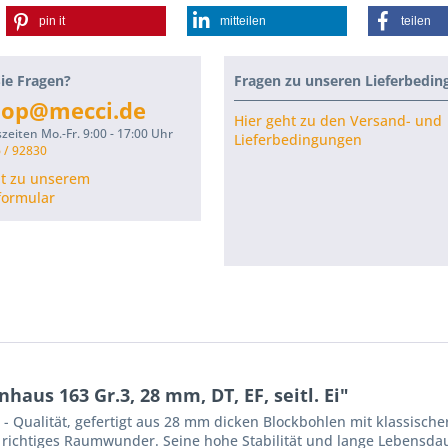
pin it
mitteilen
teilen
ie Fragen?
Fragen zu unseren Lieferbedi
hop@mecci.de
Hier geht zu den Versand- und
zeiten Mo.-Fr. 9:00 - 17:00 Uhr
Lieferbedingungen
 / 92830
ht zu unserem
formular
us 163 Gr.3, 28 mm, DT, EF, seitl. Ei"
- Qualität, gefertigt aus 28 mm dicken Blockbohlen mit klassisch
 richtiges Raumwunder. Seine hohe Stabilität und lange Lebensdau