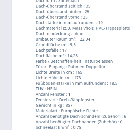
Dachform : Satteldach
Dach-überstand seitlich : 35
Dach-überstand hinten : 25
Dach-überstand vorne : 25
Dachstärke in mm aufrunden! : 19
Dachmaterial (z.B. Massivholz, PVC-Trapezplatten
Dach-eindeckung : ohne
umbauter Raum (m³) : 22,34
Grundfläche m² : 9,5
Dachgefälle : 17
Dachfläche m³ : 14,28
Farbe / Beschaffen-heit : naturbelassen
Türart Eingang : Rahmen-Doppeltür
Lichte Breite in cm : 165
Lichte Höhe in cm : 173
Fußboden-stärke in mm aufrunden! : 18,5
TÜV : NEIN
Anzahl Fenster : 1
Fensterart : Dreh-/Kippfenster
Gewicht in kg : 857
Materialart : Europäische Fichte
Anzahl benötigte Dach-schindeln (Zubehör) : 6
Anzahl benötigter Dachbahnen (Zubehör) : 0
Schneelast kn/m² : 0,75