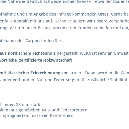
n die Nähe der deutsch-schweizerischen Grenze – etwa der Bodensee
taufnahme und um Angabe des infrage kommenden Ortes. Gerne bes
enfalls Kontakt mit uns auf. Gerne erläutern wir unsere Versan
Lösung. Wir tun unser Bestes, um unseren Kunden zu helfen und 
ätehaus oder Carport finden Sie
.
aus nordischem Fichtenholz
hergestellt. WEKA ist sehr an Umwelt
rtliche, zertifizierte Holzwirtschaft
.
mit klassischer Eckverbindung
konstruiert. Dabei werden die Wän
er verbunden. Nut und Feder sorgen für zusätzliche Stabilität 
 -feder, 28 mm stark
alten) aus gehobelten Nut- und Federbrettern
imprägnierten, massiven Kanthölzern