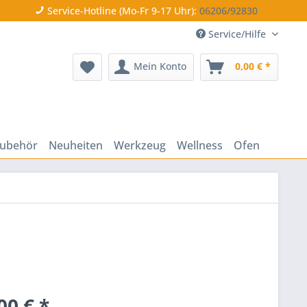
Service-Hotline (Mo-Fr 9-17 Uhr):
06206/92830
Service/Hilfe
Mein Konto
0,00 € *
ubehör
Neuheiten
Werkzeug
Wellness
Ofen
00 € *