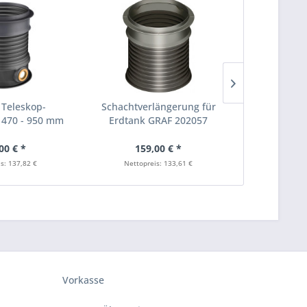
 Teleskop-
Schachtverlängerung für
VS-Zwisch
470 - 950 mm
Erdtank GRAF 202057
Schacht
warz
G
00 € *
159,00 € *
125
s: 137,82 €
Nettopreis: 133,61 €
Nettopr
Vorkasse