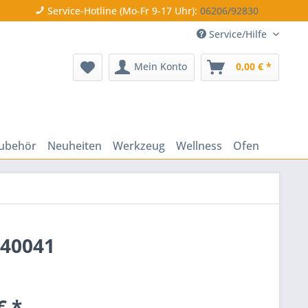
Service-Hotline (Mo-Fr 9-17 Uhr):
06206/92830
Service/Hilfe
Mein Konto
0,00 € *
ubehör
Neuheiten
Werkzeug
Wellness
Ofen
340041
€ *