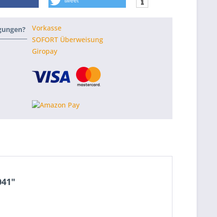
tweet
Vorkasse
ngungen?
SOFORT Überweisung
Giropay
041"