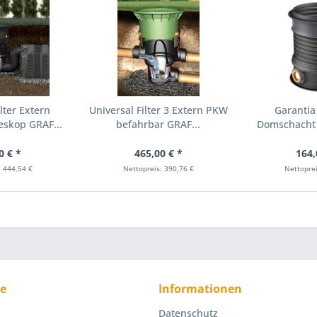
lter Extern
Universal Filter 3 Extern PKW
Garantia
eskop GRAF...
befahrbar GRAF...
Domschacht 
sch
0 € *
465,00 € *
164,
: 444,54 €
Nettopreis: 390,76 €
Nettoprei
ce
Informationen
Datenschutz