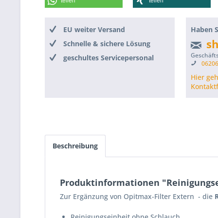
teilen
teilen
EU weiter Versand
Haben S
s
Schnelle & sichere Lösung
Geschäfts
geschultes Servicepersonal
06206
Hier ge
Kontakt
Beschreibung
Produktinformationen "Reinigungse
Zur Ergänzung von Opitmax-Filter Extern - die
Reinigungseinheit ohne Schlauch