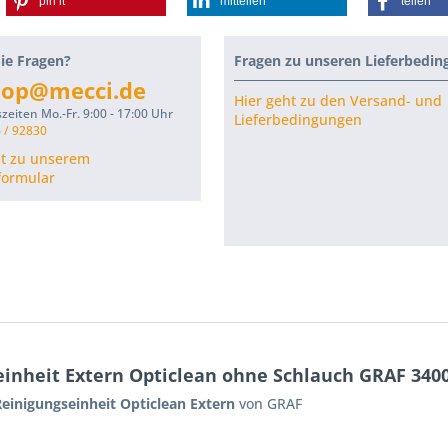
pin it
mitteilen
teilen
ie Fragen?
Fragen zu unseren Lieferbedi
hop@mecci.de
Hier geht zu den Versand- und
zeiten Mo.-Fr. 9:00 - 17:00 Uhr
Lieferbedingungen
 / 92830
ht zu unserem
formular
inheit Extern Opticlean ohne Schlauch GRAF 340
Reinigungseinheit Opticlean Extern
von GRAF