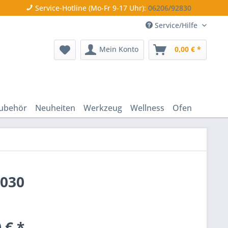
Service-Hotline (Mo-Fr 9-17 Uhr):
06206/92830
Service/Hilfe
Mein Konto
0,00 € *
ubehör
Neuheiten
Werkzeug
Wellness
Ofen
0030
 € *