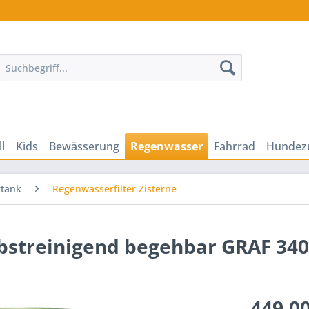
ll
Kids
Bewässerung
Regenwasser
Fahrrad
Hundez
tank
Regenwasserfilter Zisterne
lbstreinigend begehbar GRAF 34
449,00