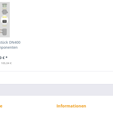
stück DN400
mponenten
...
0 € *
: 105,04 €
ce
Informationen