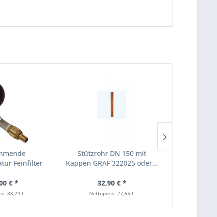
mmende
Stützrohr DN 150 mit
Regentonn
ur Feinfilter
Kappen GRAF 322025 oder...
19mm (3
AF...
00 € *
32,90 € *
24
is: 88,24 €
Nettopreis: 27,65 €
Nettopr