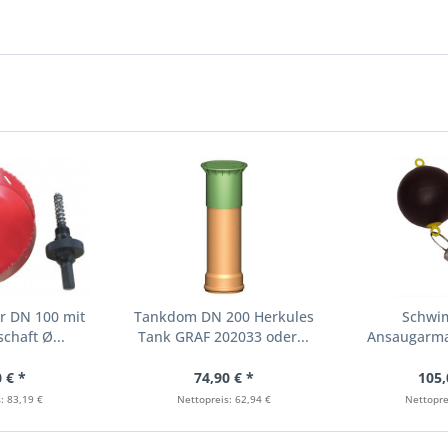
r DN 100 mit
Tankdom DN 200 Herkules
Schwi
chaft Ø...
Tank GRAF 202033 oder...
Ansaugarmat
GR
 € *
74,90 € *
105,
: 83,19 €
Nettopreis: 62,94 €
Nettopre