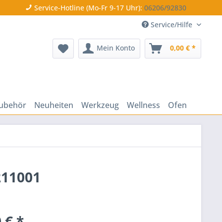
Service-Hotline (Mo-Fr 9-17 Uhr):
06206/92830
Service/Hilfe
Mein Konto
0,00 € *
ubehör
Neuheiten
Werkzeug
Wellness
Ofen
211001
 € *