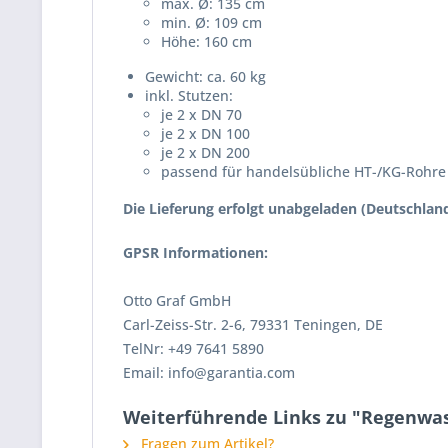
max. Ø: 135 cm
min. Ø: 109 cm
Höhe: 160 cm
Gewicht: ca. 60 kg
inkl. Stutzen:
je 2 x DN 70
je 2 x DN 100
je 2 x DN 200
passend für handelsübliche HT-/KG-Rohre
Die Lieferung erfolgt unabgeladen
(Deutschland
GPSR Informationen:
Otto Graf GmbH
Carl-Zeiss-Str. 2-6, 79331 Teningen, DE
TelNr: +49 7641 5890
Email: info@garantia.com
Weiterführende Links zu "Regenwas
Fragen zum Artikel?