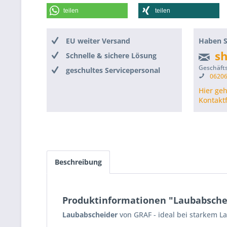
teilen
teilen
EU weiter Versand
Haben S
s
Schnelle & sichere Lösung
Geschäfts
geschultes Servicepersonal
06206
Hier ge
Kontakt
Beschreibung
Produktinformationen "Laubabsche
Laubabscheider
von GRAF - ideal bei starkem L