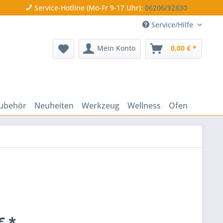
Service-Hotline (Mo-Fr 9-17 Uhr):
06206/92830
Service/Hilfe
Mein Konto
0,00 € *
ubehör
Neuheiten
Werkzeug
Wellness
Ofen
€ *