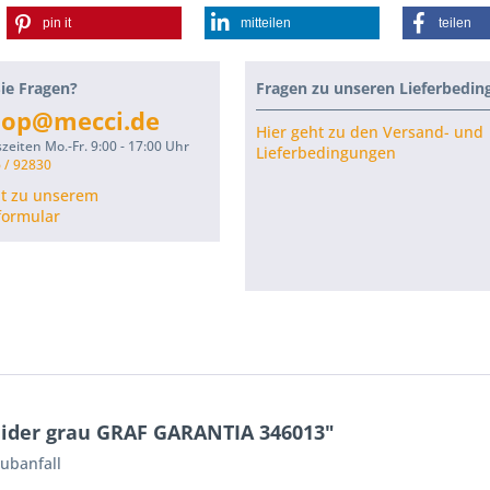
pin it
mitteilen
teilen
ie Fragen?
Fragen zu unseren Lieferbedi
hop@mecci.de
Hier geht zu den Versand- und
zeiten Mo.-Fr. 9:00 - 17:00 Uhr
Lieferbedingungen
 / 92830
ht zu unserem
formular
ider grau GRAF GARANTIA 346013"
aubanfall