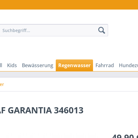
ll
Kids
Bewässerung
Regenwasser
Fahrrad
Hundez
er
AF GARANTIA 346013
49,90 