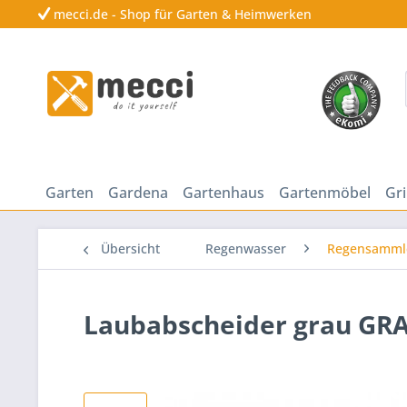
mecci.de - Shop für Garten & Heimwerken
Garten
Gardena
Gartenhaus
Gartenmöbel
Gri
Übersicht
Regenwasser
Regensamml
Laubabscheider grau GR