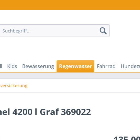
ll
Kids
Bewässerung
Regenwasser
Fahrrad
Hundez
versickerung
nel 4200 l Graf 369022
135,00