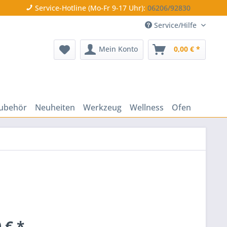
Service-Hotline (Mo-Fr 9-17 Uhr):
06206/92830
Service/Hilfe
Mein Konto
0,00 € *
ubehör
Neuheiten
Werkzeug
Wellness
Ofen
 € *