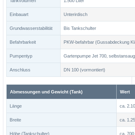
Tankvolumen
1.500 Liter
Einbauart
Unterirdisch
Grundwasserstabilität
Bis Tankschulter
Befahrbarkeit
PKW-befahrbar (Gussabdeckung Kl
Pumpentyp
Gartenpumpe Jet 700, selbstansau
Anschluss
DN 100 (vormontiert)
Abmessungen und Gewicht (Tank)
Wert
Länge
ca. 2.
Breite
ca. 1.
Höhe (Tankschulter)
ca. 70