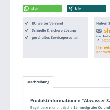
teilen
teilen
EU weiter Versand
Haben S
s
Schnelle & sichere Lösung
Geschäfts
geschultes Servicepersonal
06206
Hier ge
Kontakt
Beschreibung
Produktinformationen "Abwasser S
Begehbare monolithische
Sammelgrube Colum