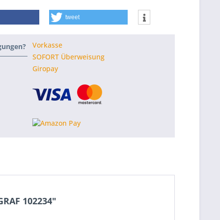
tweet
Vorkasse
ngungen?
SOFORT Überweisung
Giropay
GRAF 102234"