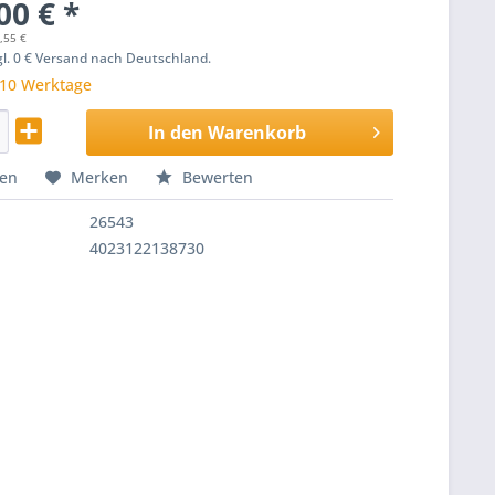
00 € *
,55 €
zgl. 0 € Versand nach Deutschland.
 10 Werktage
In den
Warenkorb
hen
Merken
Bewerten
26543
4023122138730