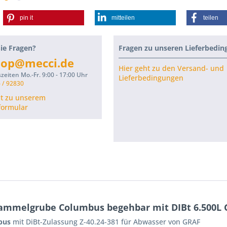
pin it
mitteilen
teilen
ie Fragen?
Fragen zu unseren Lieferbedi
hop@mecci.de
Hier geht zu den Versand- und
zeiten Mo.-Fr. 9:00 - 17:00 Uhr
Lieferbedingungen
 / 92830
ht zu unserem
formular
ammelgrube Columbus begehbar mit DIBt 6.500L 
bus
mit DiBt-Zulassung Z-40.24-381 für Abwasser von GRAF