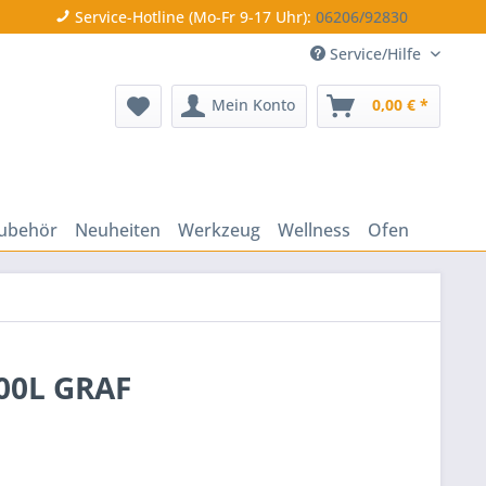
Service-Hotline (Mo-Fr 9-17 Uhr):
06206/92830
Service/Hilfe
Mein Konto
0,00 € *
ubehör
Neuheiten
Werkzeug
Wellness
Ofen
00L GRAF