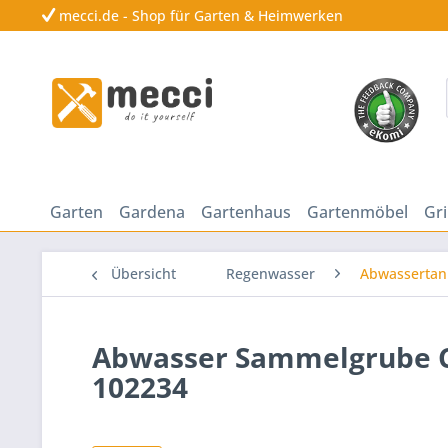
mecci.de - Shop für Garten & Heimwerken
Garten
Gardena
Gartenhaus
Gartenmöbel
Gri
Übersicht
Regenwasser
Abwassertan
Abwasser Sammelgrube C
102234